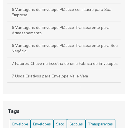
Embalagem Saco Plástico: Vantagens, Tipos e Aplicações na
Indústria
6 Vantagens do Envelope Plástico com Lacre para Sua
Empresa
6 Vantagens do Envelope Plástico Transparente para
Armazenamento
6 Vantagens do Envelope Plástico Transparente para Seu
Negócio
7 Fatores-Chave na Escolha de uma Fábrica de Envelopes
7 Usos Criativos para Envelope Vai e Vem
7 Usos Surpreendentes para Saco Plástico com Zíper
A Importância do Saco Plástico com Zíper na Organização
e Armazenamento
Tags
A Indústria de Sacolas Plásticas: Inovação,
Envelope
Envelopes
Saco
Sacolas
Transparentes
Sustentabilidade e Versatilidade