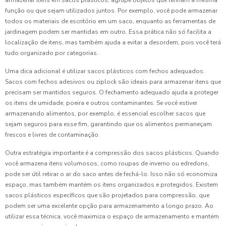
armazenar itens em sacos plásticos, agrupe objetos que tenham a mesma
função ou que sejam utilizados juntos. Por exemplo, você pode armazenar
todos os materiais de escritório em um saco, enquanto as ferramentas de
jardinagem podem ser mantidas em outro. Essa prática não só facilita a
localização de itens, mas também ajuda a evitar a desordem, pois você terá
tudo organizado por categorias.
Uma dica adicional é utilizar sacos plásticos com fechos adequados.
Sacos com fechos adesivos ou ziplock são ideais para armazenar itens que
precisam ser mantidos seguros. O fechamento adequado ajuda a proteger
os itens de umidade, poeira e outros contaminantes. Se você estiver
armazenando alimentos, por exemplo, é essencial escolher sacos que
sejam seguros para esse fim, garantindo que os alimentos permaneçam
frescos e livres de contaminação.
Outra estratégia importante é a compressão dos sacos plásticos. Quando
você armazena itens volumosos, como roupas de inverno ou edredons,
pode ser útil retirar o ar do saco antes de fechá-lo. Isso não só economiza
espaço, mas também mantém os itens organizados e protegidos. Existem
sacos plásticos específicos que são projetados para compressão, que
podem ser uma excelente opção para armazenamento a longo prazo. Ao
utilizar essa técnica, você maximiza o espaço de armazenamento e mantém