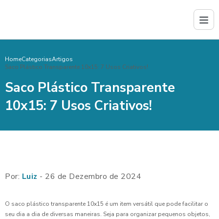
Home
Categorias
Artigos
Saco Plástico Transparente 10x15: 7 Usos Criativos!
Saco Plástico Transparente
10x15: 7 Usos Criativos!
Por:
Luiz
- 26 de Dezembro de 2024
O saco plástico transparente 10x15 é um item versátil que pode facilitar o
seu dia a dia de diversas maneiras. Seja para organizar pequenos objetos,