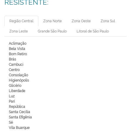
RESISTENTE:
Região Central
Zona Norte
Zona Oeste
Zona Sul
Zona Leste
Grande São Paulo
Litoral de São Paulo
Aclimação
Bela Vista
Bom Retiro
Brás
Cambuci
Centro
Consolação
Higienópolis
Glicério
Liberdade
Luz
Pari
República
Santa Cecília
Santa Efigênia
Sé
Vila Buarque