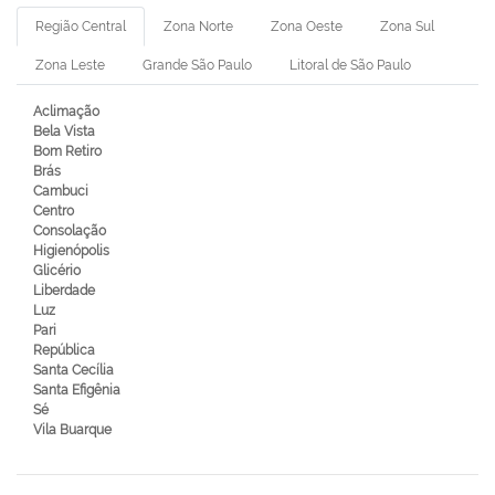
Região Central
Zona Norte
Zona Oeste
Zona Sul
Zona Leste
Grande São Paulo
Litoral de São Paulo
Aclimação
Bela Vista
Bom Retiro
Brás
Cambuci
Centro
Consolação
Higienópolis
Glicério
Liberdade
Luz
Pari
República
Santa Cecília
Santa Efigênia
Sé
Vila Buarque